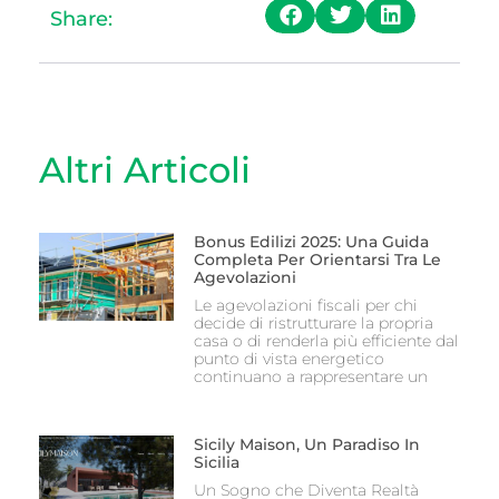
Share:
Altri Articoli
Bonus Edilizi 2025: Una Guida
Completa Per Orientarsi Tra Le
Agevolazioni
Le agevolazioni fiscali per chi
decide di ristrutturare la propria
casa o di renderla più efficiente dal
punto di vista energetico
continuano a rappresentare un
Sicily Maison, Un Paradiso In
Sicilia
Un Sogno che Diventa Realtà