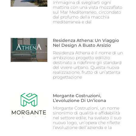
Immagina di svegliarti ogni
mattina con una vista mozzafiato
sul Mar Mediterraneo, circondato
dal profumo della macchia
mediterranea e dal
Residenza Athena: Un Viaggio
Nel Design A Busto Arsizio
Residenza Athena è il nome di un
ambizioso progetto edilizio
destinato a ridefinire gli standard
del vivere urbano. Questa nuova
realizzazione, frutto di un’attenta
progettazione
Morgante Costruzioni,
L’evoluzione Di Un’icona
Morgante Costruzioni, un nome
sinonimo di qualità e affidabilità
nel settore edile, ha svelato il suo
nuovo logo, un’opera che riflette
l’evoluzione dell’azienda e la