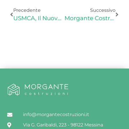
Precedente
Successivo
USMCA, Il Nuovo Accordo Che Influenza L’export Italiano
Morgante Costruzioni, L’evoluzione Di Un’icona
info@morgantecostruzioni.it
Via G. Garibaldi, 223 - 98122 Messina