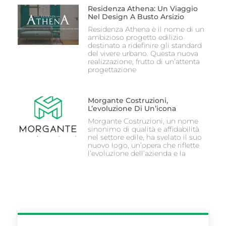
Residenza Athena: Un Viaggio
Nel Design A Busto Arsizio
Residenza Athena è il nome di un
ambizioso progetto edilizio
destinato a ridefinire gli standard
del vivere urbano. Questa nuova
realizzazione, frutto di un’attenta
progettazione
Morgante Costruzioni,
L’evoluzione Di Un’icona
Morgante Costruzioni, un nome
sinonimo di qualità e affidabilità
nel settore edile, ha svelato il suo
nuovo logo, un’opera che riflette
l’evoluzione dell’azienda e la