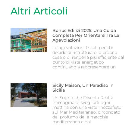
Altri Articoli
Bonus Edilizi 2025: Una Guida
Completa Per Orientarsi Tra Le
Agevolazioni
Le agevolazioni fiscali per chi
decide di ristrutturare la propria
casa o di renderla più efficiente dal
punto di vista energetico
continuano a rappresentare un
Sicily Maison, Un Paradiso In
Sicilia
Un Sogno che Diventa Realtà
Immagina di svegliarti ogni
mattina con una vista mozzafiato
sul Mar Mediterraneo, circondato
dal profumo della macchia
mediterranea e dal